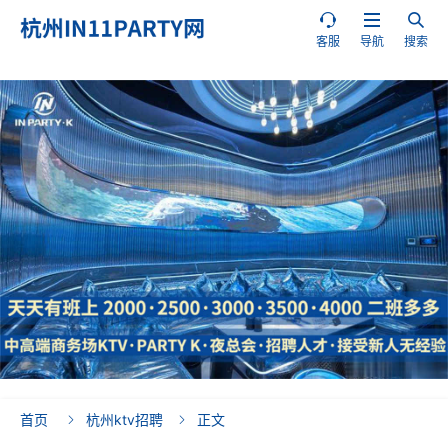



客服
导航
搜索
首页
杭州ktv招聘
正文

