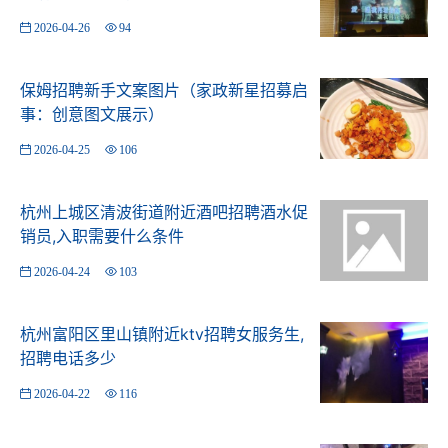
2026-04-26
94
保姆招聘新手文案图片（家政新星招募启
事：创意图文展示）
2026-04-25
106
走到门口就有一种不详的预感。服务生不带路也就算了，
杭州上城区清波街道附近酒吧招聘酒水促
问个房号，下巴一指就算之路了。态度极差。进房一股口
销员,入职需要什么条件
水味，让服务生来处理下，简单喷下空气清新剂就算OK
2026-04-24
103
了。然后就一句进去吧就没了。非常差，除了歌心点。,杭
州桐庐县旧县街道附近夜总会招聘点歌公主,有没有职位上
杭州富阳区里山镇附近ktv招聘女服务生,
升空间 ➿屁桃上线➿疫情后好像来了好几次皇室派对也
招聘电话多少
没有mark过点评，这天就顺便记录下抽奖的一天点了一个
套餐，后来服务员过来说有抽奖活动几个如同拍什么星际
2026-04-22
116
的帅哥美女推着车车进来有三次抽奖机会，三等奖估计挺