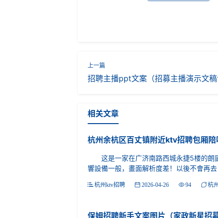
招聘主播ppt文案（招募主播演示文
相关文章
杭州余杭区百丈镇附近ktv招聘包厢陪
这是一家在广济南路西城永捷5楼的朗庭纯
響設備一般，畫面解析度差！以後不會再去！杭
杭州ktv招聘
2026-04-26
94
杭州
保姆招聘新手文案图片（家政新星招