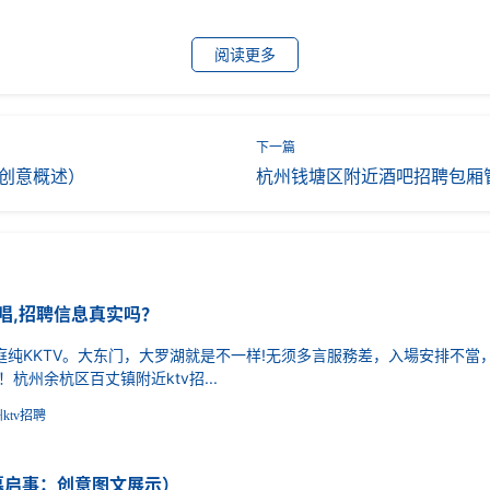
阅读更多
稿创意概述）
杭州钱塘区附近酒吧招聘包厢
唱,招聘信息真实吗？
KKTV。大东门，大罗湖就是不一样!无须多言服務差，入場安排不當
州余杭区百丈镇附近ktv招...
ktv招聘
募启事：创意图文展示）