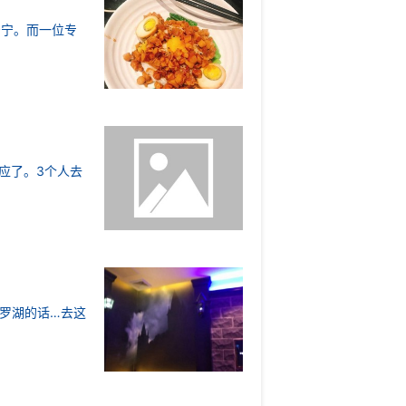
安宁。而一位专
应了。3个人去
统，看着评分就容易忘词了。。自助餐我
,杭州拱墅区祥符街道附近夜场招聘包厢
罗湖的话…去这