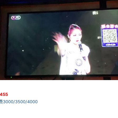
455
3000/3500/4000