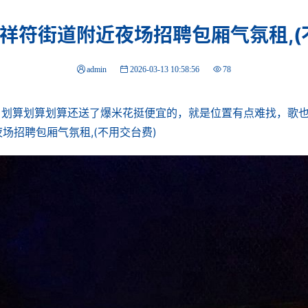
祥符街道附近夜场招聘包厢气氛租,(
admin
2026-03-13 10:58:56
78
划算划算划算还送了爆米花挺便宜的，就是位置有点难找，歌也
场招聘包厢气氛租,(不用交台费)