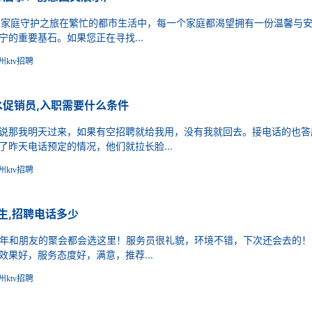
家庭守护之旅在繁忙的都市生活中，每一个家庭都渴望拥有一份温馨与
的重要基石。如果您正在寻找...
州ktv招聘
促销员,入职需要什么条件
那我明天过来，如果有空招聘就给我用，没有我就回去。接电话的也答
昨天电话预定的情况，他们就拉长脸...
州ktv招聘
一个人的，约上两三个人就可以开唱啦。。音效不错，还有评分系
正下午5点到晚上9点。唱的差不多就闪人了。下次换地方嗨~
生,招聘电话多少
气氛租,(不用交台费)
年和朋友的聚会都会选这里！服务员很礼貌，环境不错，下次还会去的！
果好，服务态度好，满意，推荐...
州ktv招聘