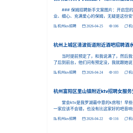
### 保姆招聘新手文案图片：开启您的
业、细心、充满爱心的保姆，无疑是这份安宁
杭州ktv招聘
2026-04-25
106
杭
杭州上城区清波街道附近酒吧招聘酒水
当时提前预定了，和我说满了，然后我说
了后到前台，他们问有预定没，我就跟她说了
杭州ktv招聘
2026-04-24
103
杭
自助餐加KTV，很早团购了49.5
觉得很一般很一般啊。不怎么样吧。反
杭州富阳区里山镇附近ktv招聘女服务
堂会ktv是我罗湖最中意的k房啦！早些
一家应该不会错，也没有比这家好的吧音响效
杭州ktv招聘
2026-04-22
116
杭