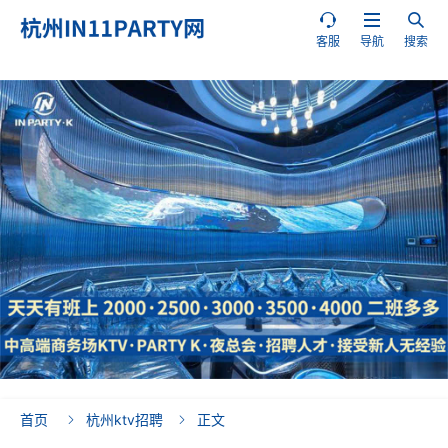



客服
导航
搜索
首页
杭州ktv招聘
正文

