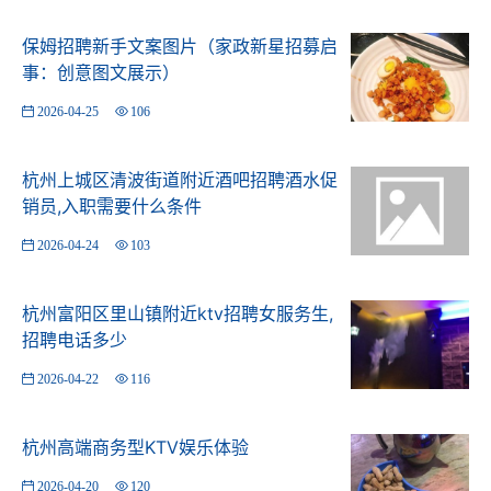
读书的时候牧歌算很好的ktv了，现在高大上的越来越多，
牧歌还是一成不变，装修有点旧了杭州哪里酒吧ktv招聘酒
保姆招聘新手文案图片（家政新星招募启
水销售员,跟领队还是直招 音响和环境没得说，但确实比
事：创意图文展示）
其他店好得多！每次的聚会首选,吃的还比较多吧。。工作
2026-04-25
106
日人也很多。。
杭州上城区清波街道附近酒吧招聘酒水促
销员,入职需要什么条件
2026-04-24
103
杭州富阳区里山镇附近ktv招聘女服务生,
招聘电话多少
2026-04-22
116
杭州高端商务型KTV娱乐体验
2026-04-20
120