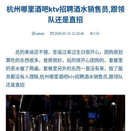
杭州哪里酒吧ktv招聘酒水销售员,跟领
队还是直招
admin
2026-01-31 22:20:46
134
总的来说还不错，圣诞过来过生日很开心，团购很划
算吃的东西很多，音质很好，玩的很开心团购的，套餐里
的茶水催了两遍，套餐里另外的东西一直没有来，按了服
务都没有人理睬,杭州哪里酒吧ktv招聘酒水销售员,跟领队
还是直招