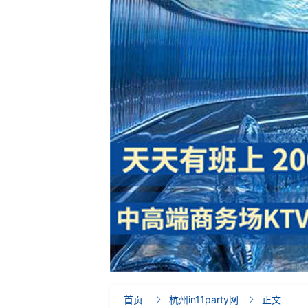
首页
杭州in11party网
正文

