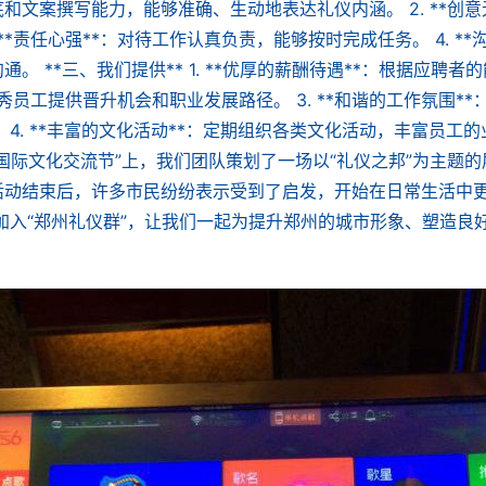
和文案撰写能力，能够准确、生动地表达礼仪内涵。 2. **创
**责任心强**：对待工作认真负责，能够按时完成任务。 4. *
。 **三、我们提供** 1. **优厚的薪酬待遇**：根据应聘
为优秀员工提供晋升机会和职业发展路径。 3. **和谐的工作氛围
4. **丰富的文化活动**：定期组织各类文化活动，丰富员工的业
国际文化交流节”上，我们团队策划了一场以“礼仪之邦”为主题
活动结束后，许多市民纷纷表示受到了启发，开始在日常生活中
加入“郑州礼仪群”，让我们一起为提升郑州的城市形象、塑造良