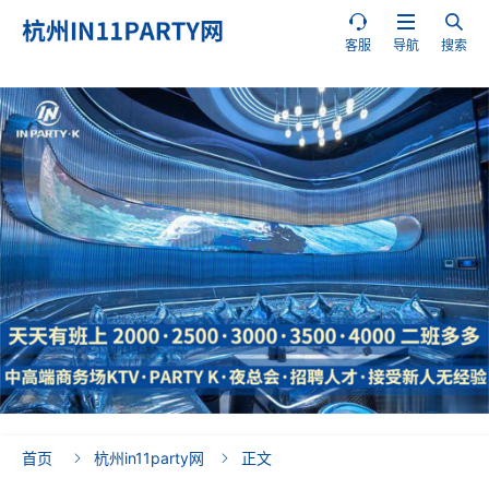



客服
导航
搜索
首页
杭州in11party网
正文

