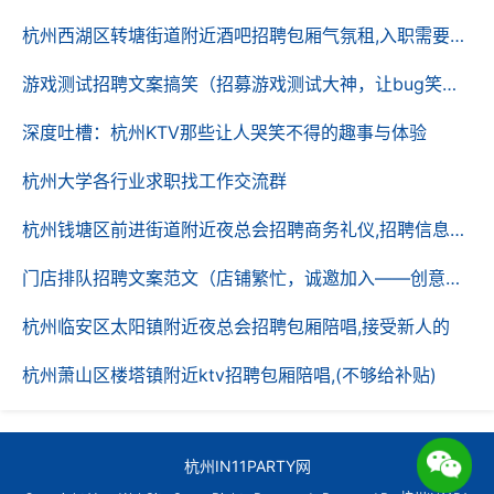
杭州西湖区转塘街道附近酒吧招聘包厢气氛租,入职需要什么条件
游戏测试招聘文案搞笑（招募游戏测试大神，让bug笑成虫样！）
深度吐槽：杭州KTV那些让人哭笑不得的趣事与体验
可以就是音响没有以前好了话筒有时候也忘记换电池不错
经济实惠、以后会常去！哈哈哈杭州拱墅区石桥街道附近
杭州大学各行业求职找工作交流群
ktv招聘包厢管家,无中介费的 世界在惊讶的同时，对李的
概念车完全不看好，很多汽车媒体甚至预言，这将是一场
杭州钱塘区前进街道附近夜总会招聘商务礼仪,招聘信息靠谱吗？
糟糕的发布会，到时候，野汽车将推出一款糟糕的、无法
门店排队招聘文案范文（店铺繁忙，诚邀加入——创意招聘文案示例）
量产的车型，李虽然在互联网领域有着超人版的天赋，但
是在汽车领域，他一定会尝到彻头彻尾的失败。还有许多
杭州临安区太阳镇附近夜总会招聘包厢陪唱,接受新人的
媒体想深挖这款概念车型，提前把它的一些元素扒出来公
杭州萧山区楼塔镇附近ktv招聘包厢陪唱,(不够给补贴)
布于众，但是野汽车的保密工作做的太好，大家绞尽脑
汁，也只是知道，野汽车这次要发布的概念车，是一款SU
V车型，其他的，一概不知。就这样，全世界都怀揣着一
杭州IN11PARTY网
颗好奇与期待的心，等待着野汽车的概念车发布会。9月1